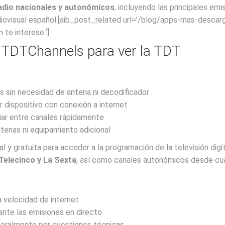
adio nacionales y autonómicos
, incluyendo las principales e
diovisual español.[aib_post_related url=’/blog/apps-mas-descar
 te interese:’]
r TDTChannels para ver la TDT
s sin necesidad de antena ni decodificador
 dispositivo con conexión a internet
ar entre canales rápidamente
ntenas ni equipamiento adicional
 y gratuita para acceder a la programación de la televisión digi
 Telecinco y La Sexta
, así como canales autonómicos desde cual
 velocidad de internet
nte las emisiones en directo
poralmente por cuestiones técnicas