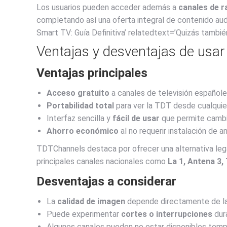
Los usuarios pueden acceder además a
canales de r
completando así una oferta integral de contenido au
Smart TV: Guía Definitiva’ relatedtext=’Quizás también
Ventajas y desventajas de usa
Ventajas principales
Acceso gratuito
a canales de televisión españole
Portabilidad total
para ver la TDT desde cualquier
Interfaz sencilla y
fácil de usar
que permite cambi
Ahorro económico
al no requerir instalación de a
TDTChannels destaca por ofrecer una alternativa legal
principales canales nacionales como
La 1, Antena 3,
Desventajas a considerar
La
calidad de imagen
depende directamente de la
Puede experimentar
cortes o interrupciones
dura
Algunos canales pueden no estar disponibles tem