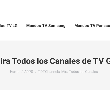
os TV LG
Mandos TV Samsung
Mandos TV Panaso
ra Todos los Canales de TV Gr
You are here:
Home
APPS
TDTChannels: Mira Todos los Canales…