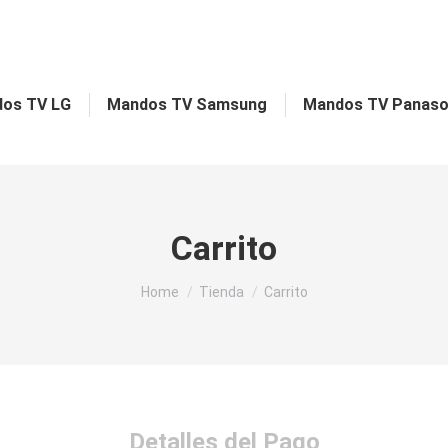
os TV LG
Mandos TV Samsung
Mandos TV Panaso
Carrito
You are here:
Home
Tienda
Carrito
Detalles del Pago