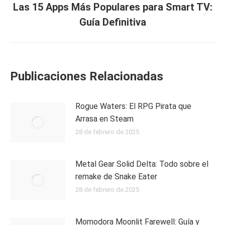
Las 15 Apps Más Populares para Smart TV:
Next
Guía Definitiva
post:
Publicaciones Relacionadas
Rogue Waters: El RPG Pirata que
Arrasa en Steam
28 de febrero de 2025
Metal Gear Solid Delta: Todo sobre el
remake de Snake Eater
28 de febrero de 2025
Momodora Moonlit Farewell: Guía y