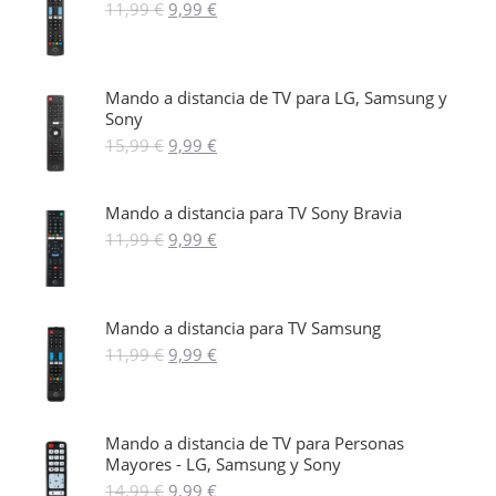
El
El
11,99
€
9,99
€
precio
precio
original
actual
era:
es:
11,99 €.
9,99 €.
Mando a distancia de TV para LG, Samsung y
Sony
El
El
15,99
€
9,99
€
precio
precio
original
actual
era:
es:
Mando a distancia para TV Sony Bravia
15,99 €.
9,99 €.
El
El
11,99
€
9,99
€
precio
precio
original
actual
era:
es:
11,99 €.
9,99 €.
Mando a distancia para TV Samsung
El
El
11,99
€
9,99
€
precio
precio
original
actual
era:
es:
11,99 €.
9,99 €.
Mando a distancia de TV para Personas
Mayores - LG, Samsung y Sony
El
El
14,99
€
9,99
€