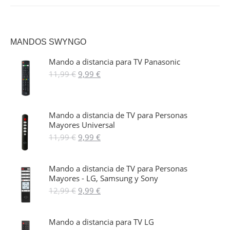
MANDOS SWYNGO
Mando a distancia para TV Panasonic
El
El
11,99
€
9,99
€
precio
precio
original
actual
era:
es:
11,99 €.
9,99 €.
Mando a distancia de TV para Personas
Mayores Universal
El
El
11,99
€
9,99
€
precio
precio
original
actual
era:
es:
Mando a distancia de TV para Personas
11,99 €.
9,99 €.
Mayores - LG, Samsung y Sony
El
El
12,99
€
9,99
€
precio
precio
original
actual
era:
es:
Mando a distancia para TV LG
12,99 €.
9,99 €.